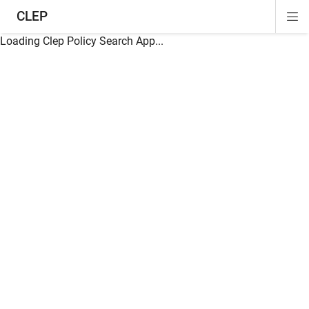
CLEP
Di
ion
ion
ion
ion
ion
ion
Si
Na
Loading Clep Policy Search App...