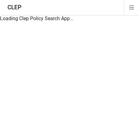
CLEP
Di
ion
ion
ion
ion
ion
ion
Si
Na
Loading Clep Policy Search App...