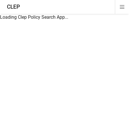
CLEP
Di
ion
ion
ion
ion
ion
ion
Si
Na
Loading Clep Policy Search App...