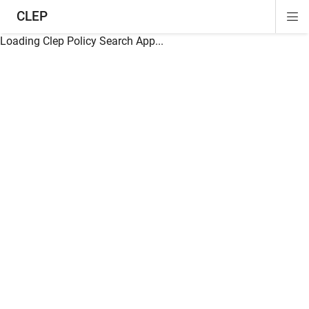
CLEP
Di
ion
ion
ion
ion
ion
ion
Si
Na
Loading Clep Policy Search App...