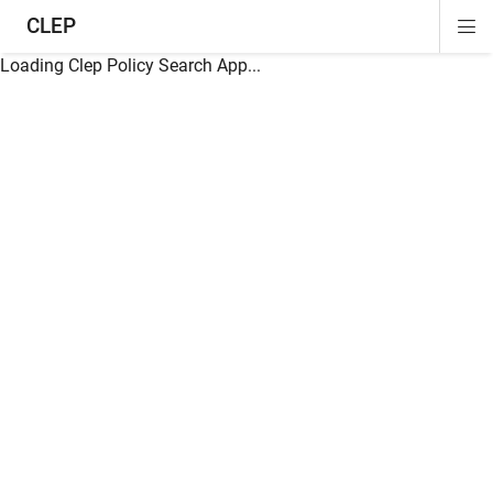
CLEP
Di
ion
ion
ion
ion
ion
ion
Si
Na
Loading Clep Policy Search App...