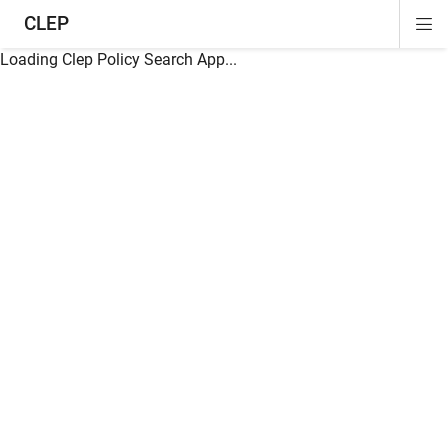
CLEP
Di
ion
ion
ion
ion
ion
ion
Si
Na
Loading Clep Policy Search App...