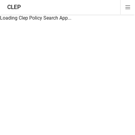
CLEP
Di
ion
ion
ion
ion
ion
ion
Si
Na
Loading Clep Policy Search App...