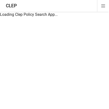
CLEP
Di
ion
ion
ion
ion
ion
ion
Si
Na
Loading Clep Policy Search App...