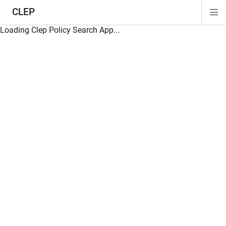
CLEP
Di
ion
ion
ion
ion
ion
ion
Si
Na
Loading Clep Policy Search App...