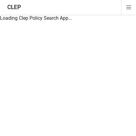
CLEP
Di
ion
ion
ion
ion
ion
ion
Si
Na
Loading Clep Policy Search App...