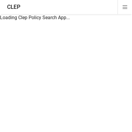
CLEP
Di
ion
ion
ion
ion
ion
ion
Si
Na
Loading Clep Policy Search App...