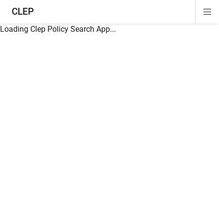
CLEP
Di
ion
ion
ion
ion
ion
ion
Si
Na
Loading Clep Policy Search App...