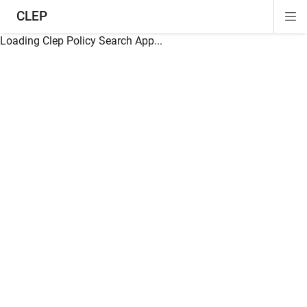
CLEP
Di
ion
ion
ion
ion
ion
ion
Si
Na
Loading Clep Policy Search App...