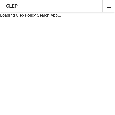
CLEP
Di
ion
ion
ion
ion
ion
ion
Si
Na
Loading Clep Policy Search App...