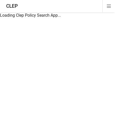
CLEP
Di
ion
ion
ion
ion
ion
ion
Si
Na
Loading Clep Policy Search App...