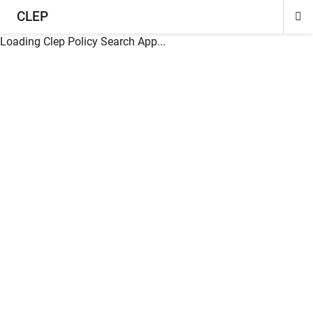
CLEP
Di
ion
ion
ion
ion
ion
ion
Si
Na
Loading Clep Policy Search App...