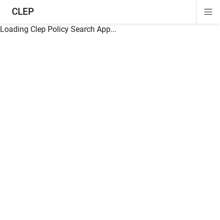
CLEP
Di
ion
ion
ion
ion
ion
ion
Si
Na
Loading Clep Policy Search App...