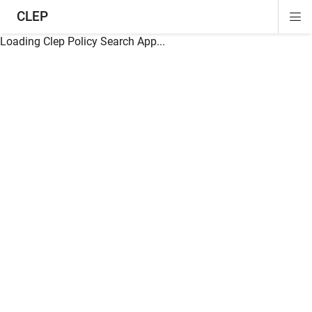
CLEP
Di
ion
ion
ion
ion
ion
ion
Si
Na
Loading Clep Policy Search App...