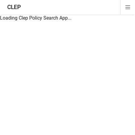
CLEP
Di
ion
ion
ion
ion
ion
ion
Si
Na
Loading Clep Policy Search App...