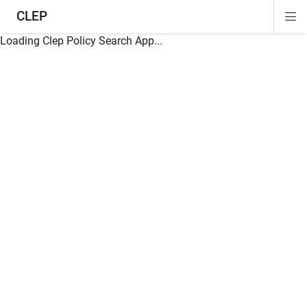
CLEP
Di
ion
ion
ion
ion
ion
ion
Si
Na
Loading Clep Policy Search App...