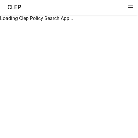
CLEP
Di
ion
ion
ion
ion
ion
ion
Si
Na
Loading Clep Policy Search App...