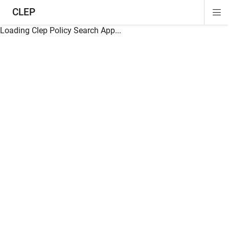
CLEP
Di
ion
ion
ion
ion
ion
ion
Si
Na
Loading Clep Policy Search App...