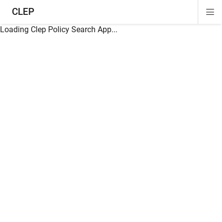
CLEP
Di
ion
ion
ion
ion
ion
ion
Si
Na
Loading Clep Policy Search App...