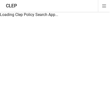
CLEP
Di
ion
ion
ion
ion
ion
ion
Si
Na
Loading Clep Policy Search App...