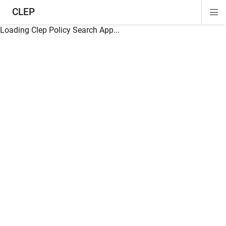
CLEP
Di
ion
ion
ion
ion
ion
ion
Si
Na
Loading Clep Policy Search App...