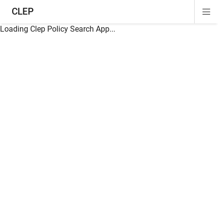
CLEP
Di
ion
ion
ion
ion
ion
ion
Si
Na
Loading Clep Policy Search App...