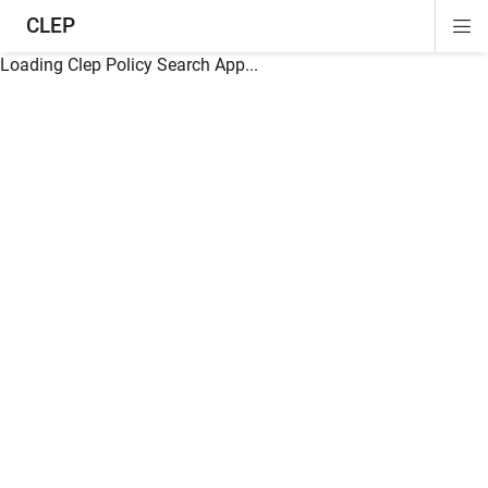
CLEP
Di
ion
ion
ion
ion
ion
ion
Si
Na
Loading Clep Policy Search App...