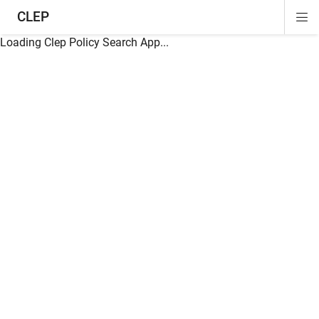
CLEP
Di
ion
ion
ion
ion
ion
ion
Si
Na
Loading Clep Policy Search App...