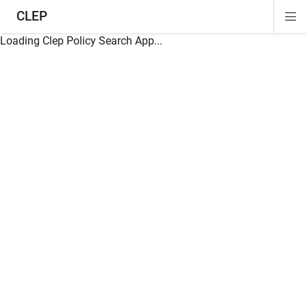
CLEP
Di
ion
ion
ion
ion
ion
ion
Si
Na
Loading Clep Policy Search App...