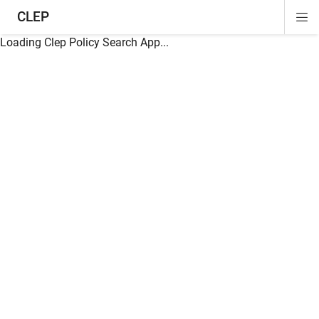
CLEP
Di
ion
ion
ion
ion
ion
ion
Si
Na
Loading Clep Policy Search App...