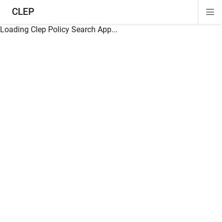
CLEP
Di
ion
ion
ion
ion
ion
ion
Si
Na
Loading Clep Policy Search App...