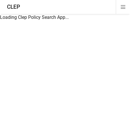
CLEP
Di
ion
ion
ion
ion
ion
ion
Si
Na
Loading Clep Policy Search App...