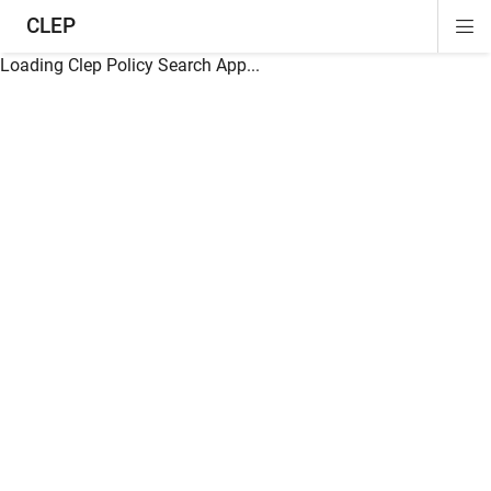
CLEP
Di
ion
ion
ion
ion
ion
ion
Si
Na
Loading Clep Policy Search App...