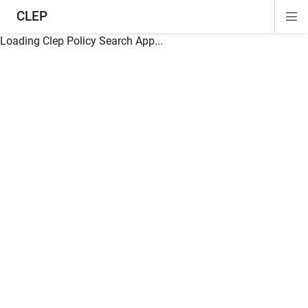
CLEP
Di
ion
ion
ion
ion
ion
ion
Si
Na
Loading Clep Policy Search App...