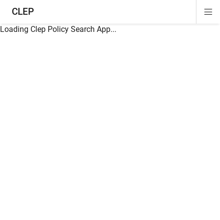
CLEP
Di
ion
ion
ion
ion
ion
ion
Si
Na
Loading Clep Policy Search App...