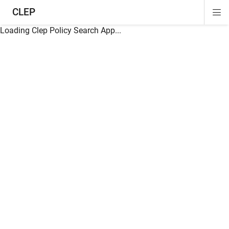
CLEP
Di
ion
ion
ion
ion
ion
ion
Si
Na
Loading Clep Policy Search App...