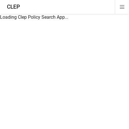
CLEP
Di
ion
ion
ion
ion
ion
ion
Si
Na
Loading Clep Policy Search App...