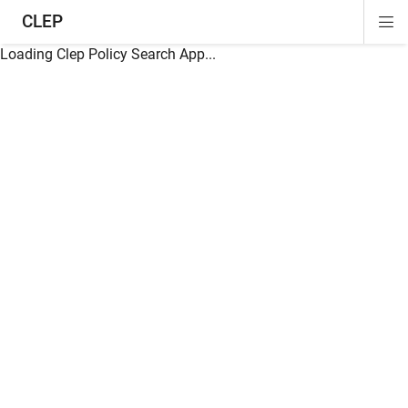
CLEP
Di
ion
ion
ion
ion
ion
ion
Si
Na
Loading Clep Policy Search App...