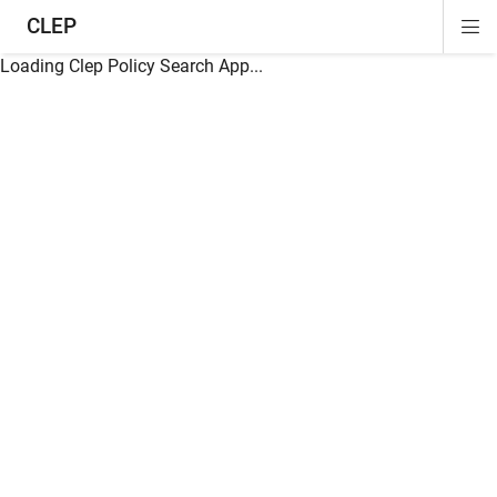
CLEP
Di
ion
ion
ion
ion
ion
ion
Si
Na
Loading Clep Policy Search App...