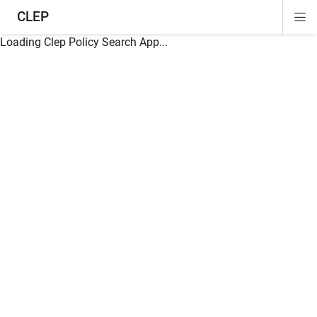
CLEP
Di
ion
ion
ion
ion
ion
ion
Si
Na
Loading Clep Policy Search App...