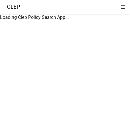
CLEP
Di
ion
ion
ion
ion
ion
ion
Si
Na
Loading Clep Policy Search App...