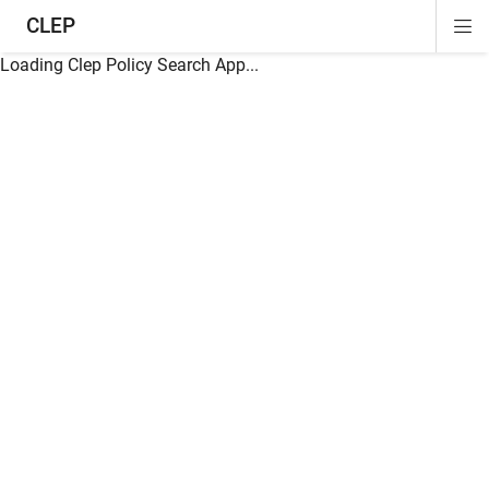
CLEP
Di
ion
ion
ion
ion
ion
ion
Si
Na
Loading Clep Policy Search App...