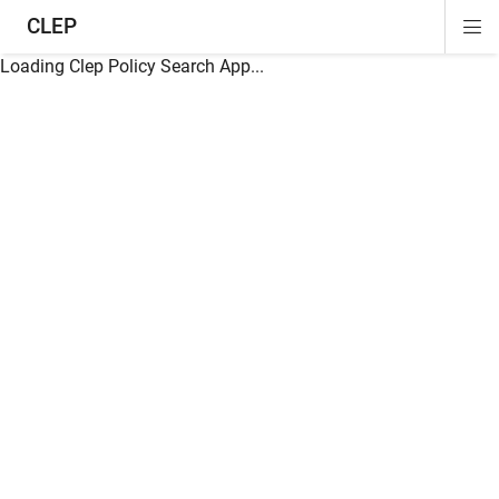
CLEP
Di
ion
ion
ion
ion
ion
ion
Si
Na
Loading Clep Policy Search App...