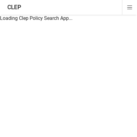
CLEP
Di
ion
ion
ion
ion
ion
ion
Si
Na
Loading Clep Policy Search App...