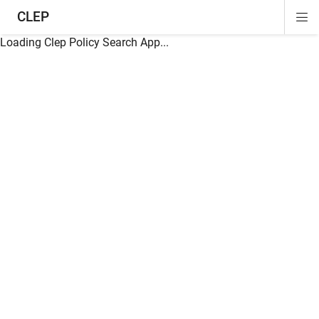
CLEP
Di
ion
ion
ion
ion
ion
ion
Si
Na
Loading Clep Policy Search App...