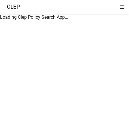
CLEP
Di
ion
ion
ion
ion
ion
ion
Si
Na
Loading Clep Policy Search App...