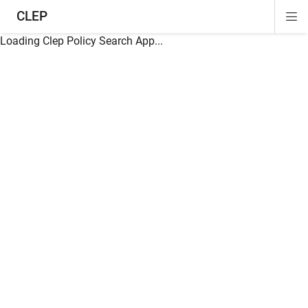
CLEP
Di
ion
ion
ion
ion
ion
ion
Si
Na
Loading Clep Policy Search App...