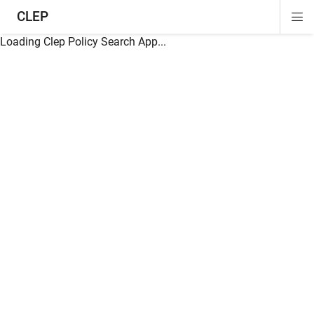
CLEP
Di
ion
ion
ion
ion
ion
ion
Si
Na
Loading Clep Policy Search App...