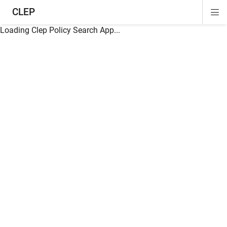
CLEP
Di
ion
ion
ion
ion
ion
ion
Si
Na
Loading Clep Policy Search App...