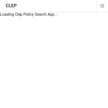
CLEP
Di
ion
ion
ion
ion
ion
ion
Si
Na
Loading Clep Policy Search App...